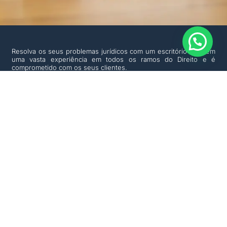
Resolva os seus problemas jurídicos com um escritório que tem
uma vasta experiência em todos os ramos do Direito e é
comprometido com os seus clientes.
Para qualquer esclarecimento, não hesite em nos contactar.
Teremos o maior prazer em atendê-lo por telefone, online ou
nos nossos escritórios.
Lousada
Praça Dr. francisco Sá Carneiro, 41
1º andar, Sala 1.1
4620-695 LOUSADA
+351 255 094 916
geral@reginasampaio.pt
Porto
Rua Pedro Homem de Melo, 55
8º Andar
4150-599 Porto