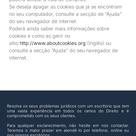
Se deseja apagar as cookies que já se encontram
no seu computador, consulte a secção de “Ajuda”
do seu navegador de internet.
Poderá ainda saber mais informações sobre
cookies e como as gerir no
sítio
http://www.aboutcookies.org
(Inglês) ou
consulte a secção “Ajuda” do seu navegador de
internet.
Resolva os seus problemas jurídicos com um escritório que tem
uma vasta experiência em todos os ramos do Direito e é
comprometido com os seus clientes.
Para qualquer esclarecimento, não hesite em nos contactar.
Teremos o maior prazer em atendê-lo por telefone, online ou
nos nossos escritórios.