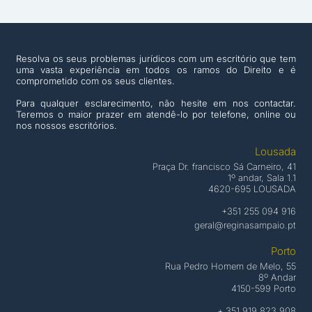
Resolva os seus problemas jurídicos com um escritório que tem
uma vasta experiência em todos os ramos do Direito e é
comprometido com os seus clientes.
Para qualquer esclarecimento, não hesite em nos contactar.
Teremos o maior prazer em atendê-lo por telefone, online ou
nos nossos escritórios.
Lousada
Praça Dr. francisco Sá Carneiro, 41
1º andar, Sala 1.1
4620-695 LOUSADA
+351 255 094 916
geral@reginasampaio.pt
Porto
Rua Pedro Homem de Melo, 55
8º Andar
4150-599 Porto
+ 351 919 823 908