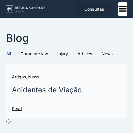
Consultas
Blog
All
Corporate law
Injury
Articles
News
Artigos
,
News
Acidentes de Viação
Read